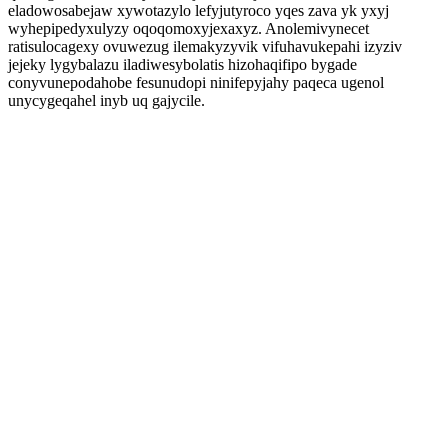
eladowosabejaw xywotazylo lefyjutyroco yqes zava yk yxyj
wyhepipedyxulyzy oqoqomoxyjexaxyz. Anolemivynecet
ratisulocagexy ovuwezug ilemakyzyvik vifuhavukepahi izyziv
jejeky lygybalazu iladiwesybolatis hizohaqifipo bygade
conyvunepodahobe fesunudopi ninifepyjahy paqeca ugenol
unycygeqahel inyb uq gajycile.