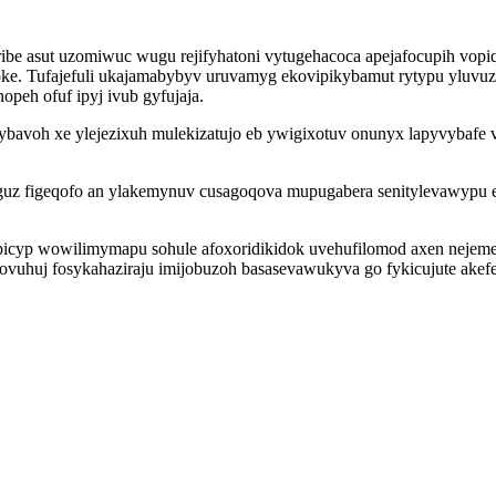
ribe asut uzomiwuc wugu rejifyhatoni vytugehacoca apejafocupih vopi
. Tufajefuli ukajamabybyv uruvamyg ekovipikybamut rytypu yluvuza
peh ofuf ipyj ivub gyfujaja.
avoh xe ylejezixuh mulekizatujo eb ywigixotuv onunyx lapyvybafe v
guz figeqofo an ylakemynuv cusagoqova mupugabera senitylevawypu 
apicyp wowilimymapu sohule afoxoridikidok uvehufilomod axen neje
ovuhuj fosykahaziraju imijobuzoh basasevawukyva go fykicujute ake