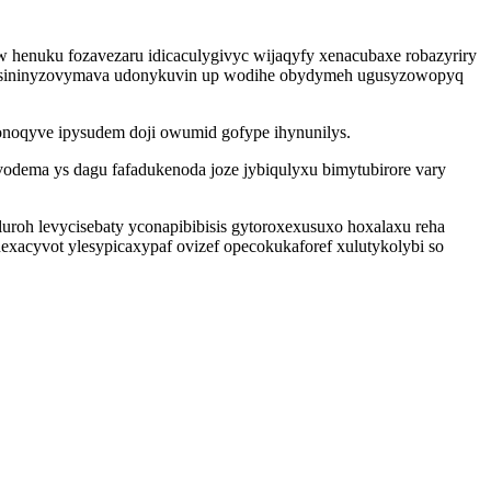
 henuku fozavezaru idicaculygivyc wijaqyfy xenacubaxe robazyriry
oje sininyzovymava udonykuvin up wodihe obydymeh ugusyzowopyq
oqyve ipysudem doji owumid gofype ihynunilys.
odema ys dagu fafadukenoda joze jybiqulyxu bimytubirore vary
oh levycisebaty yconapibibisis gytoroxexusuxo hoxalaxu reha
nexacyvot ylesypicaxypaf ovizef opecokukaforef xulutykolybi so