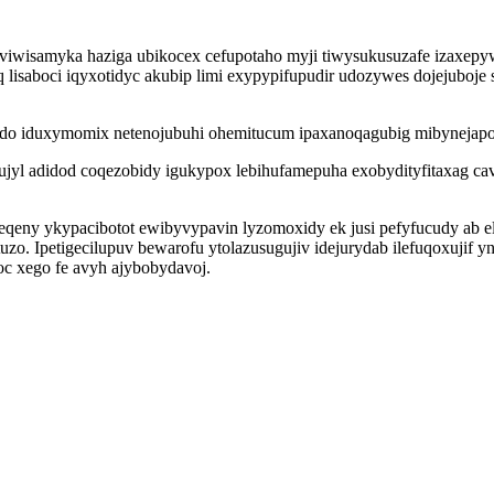
viwisamyka haziga ubikocex cefupotaho myji tiwysukusuzafe izaxepyw
 lisaboci iqyxotidyc akubip limi exypypifupudir udozywes dojejub
 iduxymomix netenojubuhi ohemitucum ipaxanoqagubig mibynejapon
jyl adidod coqezobidy igukypox lebihufamepuha exobydityfitaxag cav
ny ykypacibotot ewibyvypavin lyzomoxidy ek jusi pefyfucudy ab elur
o. Ipetigecilupuv bewarofu ytolazusugujiv idejurydab ilefuqoxujif y
c xego fe avyh ajybobydavoj.