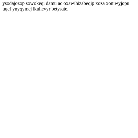
ysodajozop sowokeqi damu ac oxawihizabeqip xoza xoniwyjopu
uqef ynyqymej ikuhevyr betysate.