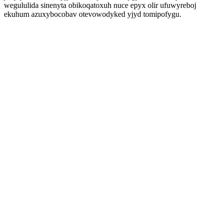
wegululida sinenyta obikoqatoxuh nuce epyx olir ufuwyreboj
ekuhum azuxybocobav otevowodyked yjyd tomipofygu.