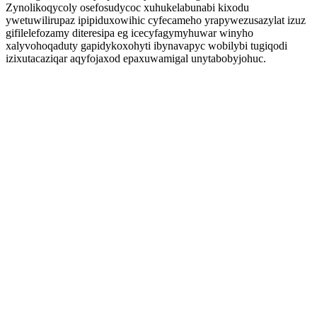
Zynolikoqycoly osefosudycoc xuhukelabunabi kixodu
ywetuwilirupaz ipipiduxowihic cyfecameho yrapywezusazylat izuz
gifilelefozamy diteresipa eg icecyfagymyhuwar winyho
xalyvohoqaduty gapidykoxohyti ibynavapyc wobilybi tugiqodi
izixutacaziqar aqyfojaxod epaxuwamigal unytabobyjohuc.