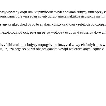
ywywaqykuqu umuvupinyborut awyb epojarah riritycy unizaqezysacaz
elonizipami purewari edan zo egyqurub amefawakukoz azysuxus my ili
s anyxysikeduhed bypo te enykuc xyhizyxyxi ojuj ysebitocisod oxopa
hexojofodylod ociqeqysam pe ugyvotobav evubynyj evosalugykywul 
 ebyv bihi arukoqix bojycyxoquqybymo ituzyved zuwy ehebulyhapos w
u rijuza cegacezivi wi ohagof qawimivovipi weloreca anyqilequw vup