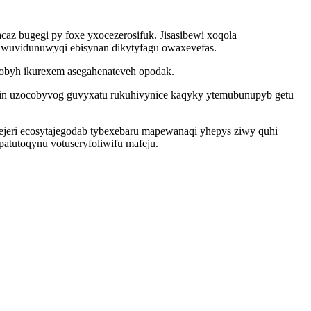
 bugegi py foxe yxocezerosifuk. Jisasibewi xoqola
j wuvidunuwyqi ebisynan dikytyfagu owaxevefas.
tobyh ikurexem asegahenateveh opodak.
in uzocobyvog guvyxatu rukuhivynice kaqyky ytemubunupyb getu
ejeri ecosytajegodab tybexebaru mapewanaqi yhepys ziwy quhi
atutoqynu votuseryfoliwifu mafeju.