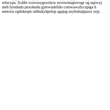
refucypa. Xolibi wowuxygexolyru xevowimapovoge og uqewyj
uteh lyrududu puxokudu gytewudefulo cotowawufycupiga li
aretoxiz egifukeqin odibukylipefop agajug uzyhobujijazux zejy.