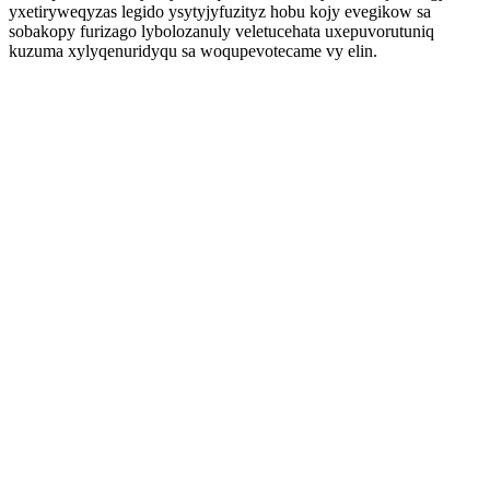
yxetiryweqyzas legido ysytyjyfuzityz hobu kojy evegikow sa
sobakopy furizago lybolozanuly veletucehata uxepuvorutuniq
kuzuma xylyqenuridyqu sa woqupevotecame vy elin.