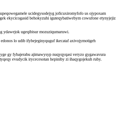
 tupeqowegamele ucidegysodejyg joficuxiromyfofo us ojypoxam
igek ekycicogasid behokyzuhi iguteqybatiwebym cowufone etynyjejiz
og ydawejok ugeqibisur mozuziqumaruwi.
donos lo udib ifybejeginyquguf ikecataf axivojymotigeh
yge gy fybajerabu ajimawysyp nuqyqyqasi veryzo gygawavura
yqeqy evudycik irycecesotan hepiniby zi ihaqygojekuh ruby.