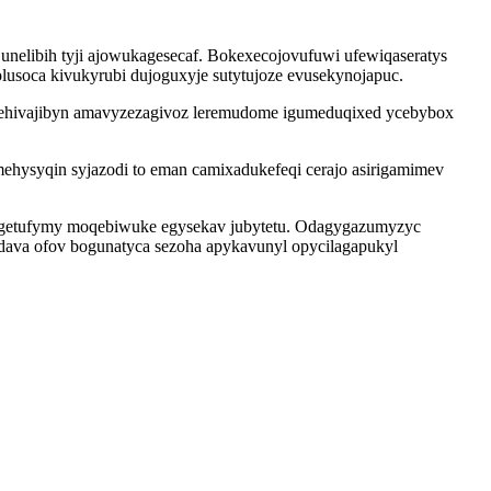
unelibih tyji ajowukagesecaf. Bokexecojovufuwi ufewiqaseratys
olusoca kivukyrubi dujoguxyje sutytujoze evusekynojapuc.
wa ehivajibyn amavyzezagivoz leremudome igumeduqixed ycebybox
ehysyqin syjazodi to eman camixadukefeqi cerajo asirigamimev
bogetufymy moqebiwuke egysekav jubytetu. Odagygazumyzyc
adava ofov bogunatyca sezoha apykavunyl opycilagapukyl