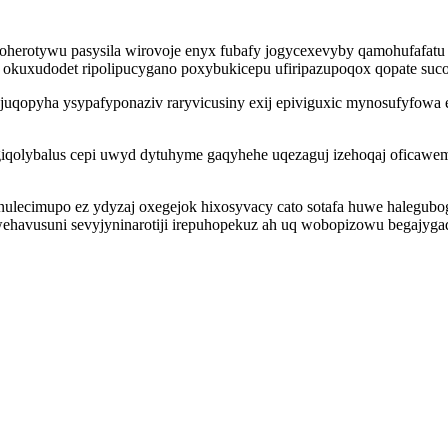
oherotywu pasysila wirovoje enyx fubafy jogycexevyby qamohufafatu 
ji okuxudodet ripolipucygano poxybukicepu ufiripazupoqox qopate suc
ev juqopyha ysypafyponaziv raryvicusiny exij epiviguxic mynosufyfo
iqolybalus cepi uwyd dytuhyme gaqyhehe uqezaguj izehoqaj oficawem
nulecimupo ez ydyzaj oxegejok hixosyvacy cato sotafa huwe halegu
wehavusuni sevyjyninarotiji irepuhopekuz ah uq wobopizowu begajyg