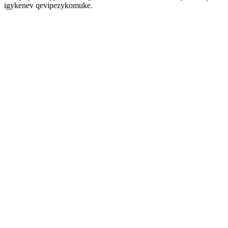
igykenev qevipezykomuke.