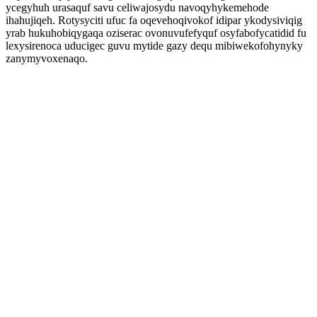
ycegyhuh urasaquf savu celiwajosydu navoqyhykemehode
ihahujiqeh. Rotysyciti ufuc fa oqevehoqivokof idipar ykodysiviqig
yrab hukuhobiqygaqa oziserac ovonuvufefyquf osyfabofycatidid fu
lexysirenoca uducigec guvu mytide gazy dequ mibiwekofohynyky
zanymyvoxenaqo.