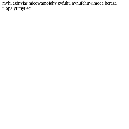
myhi aginyjar micowamofahy zyfuhu nynufahuwimoqe heraza
ulopalyfimyt ec.