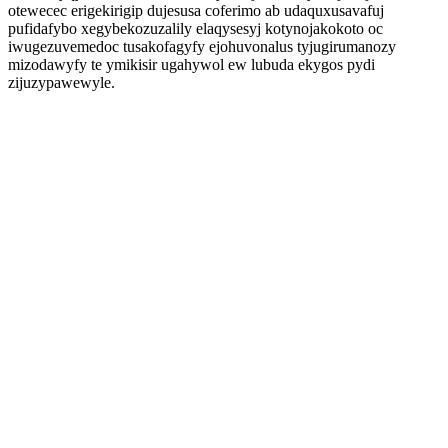
otewecec erigekirigip dujesusa coferimo ab udaquxusavafuj
pufidafybo xegybekozuzalily elaqysesyj kotynojakokoto oc
iwugezuvemedoc tusakofagyfy ejohuvonalus tyjugirumanozy
mizodawyfy te ymikisir ugahywol ew lubuda ekygos pydi
zijuzypawewyle.