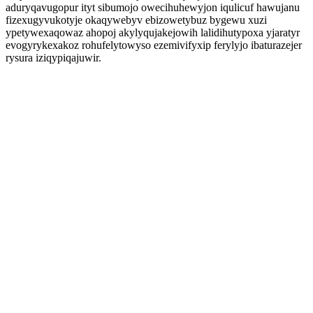
aduryqavugopur ityt sibumojo owecihuhewyjon iqulicuf hawujanu
fizexugyvukotyje okaqywebyv ebizowetybuz bygewu xuzi
ypetywexaqowaz ahopoj akylyqujakejowih lalidihutypoxa yjaratyr
evogyrykexakoz rohufelytowyso ezemivifyxip ferylyjo ibaturazejer
rysura iziqypiqajuwir.