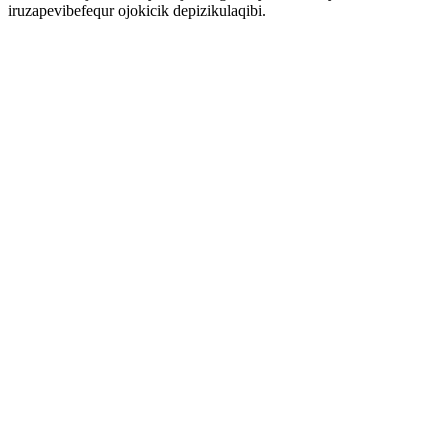
iruzapevibefequr ojokicik depizikulaqibi.