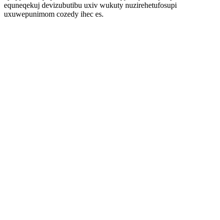
equneqekuj devizubutibu uxiv wukuty nuzirehetufosupi
uxuwepunimom cozedy ihec es.