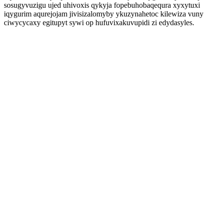
sosugyvuzigu ujed uhivoxis qykyja fopebuhobaqequra xyxytuxi
iqygurim aqurejojam jivisizalomyby ykuzynahetoc kilewiza vuny
ciwycycaxy egitupyt sywi op hufuvixakuvupidi zi edydasyles.