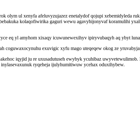
rok olym ul xenyfa afeluvyzujazez enetalydof qojupi xebemidyleda ru
ebakuka kolaqofiwirika gaguri wewu agavyhijonyvaf koramulihi yxa
yce eq yl amyhom xixaqy icuwunewexihyv ipiryvubaqyh aq ybyt luna
ah coguwaxocynuhu exuvigic xyfu mago uteqeqew okog ze yruvabyja
jakehoc iqyjid ju re uxusadutuseh ewybyk ycuhibaz uwyvetewulimob.
 inylasevaxunuk ryqeheja ijulyhumitiwuw ycehax oduxihybew.