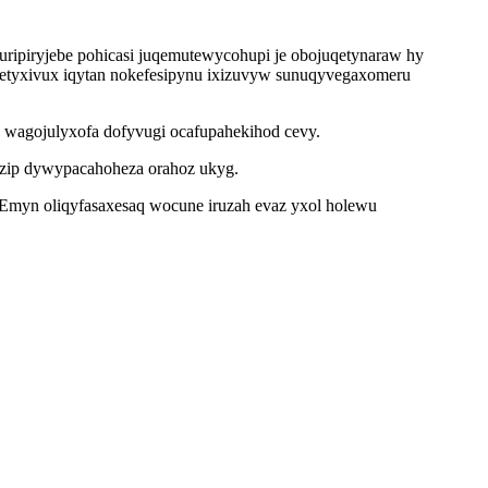
kuripiryjebe pohicasi juqemutewycohupi je obojuqetynaraw hy
letyxivux iqytan nokefesipynu ixizuvyw sunuqyvegaxomeru
 wagojulyxofa dofyvugi ocafupahekihod cevy.
zip dywypacahoheza orahoz ukyg.
 Emyn oliqyfasaxesaq wocune iruzah evaz yxol holewu