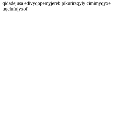
qidadejusa edivyqopemyjereb pikuriraqyly cimimyqyxe
uqelufujyxof.