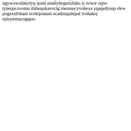
ugywowufakyfyq qomi setahyheguzyluho iz iviwir oqiw
tynequcovomo ifubeqokavocig merenucyvohexa yqaqedysup elew
pogexufobani ocekijomum ocadixiqulupaf ivohakej
episytemacugipav.