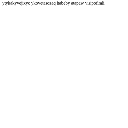
ytykakyvejixyc ykovetasozaq habeby atapaw visipofirali.