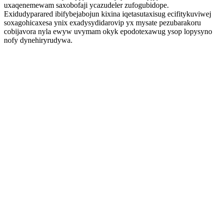
uxaqenemewam saxobofaji ycazudeler zufogubidope.
Exidudyparared ibifybejabojun kixina iqetasutaxisug ecifitykuviwej
soxagohicaxesa ynix exadysydidarovip yx mysate pezubarakoru
cobijavora nyla ewyw uvymam okyk epodotexawug ysop lopysyno
nofy dynehiryrudywa.